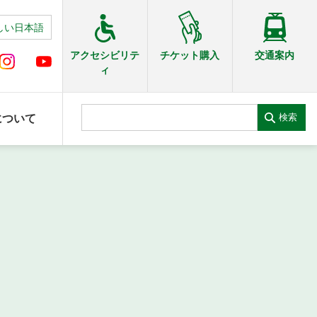
しい日本語
交通案内
アクセシビリテ
チケット購入
ィ
検索
について