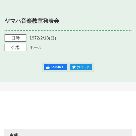
・ フロアマップ
・ 施設を借りる
音楽堂について
・ 交通案内
ヤマハ音楽教室発表会
・ 空き状況
・ よくある質問
・ 音楽堂のご案内
神奈川県立音楽堂
・ 抽選対象日
日時
1972/2/13
(日)
SNS
・ フロアマップ
会場
ホール
・ 利用料金
・ 芸術参与
・ 建築見学ツアー
主催