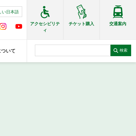
しい日本語
交通案内
アクセシビリテ
チケット購入
ィ
検索
について