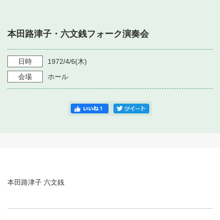
・ フロアマップ
・ 施設を借りる
音楽堂について
・ 交通案内
本田路津子・六文銭フォーク演奏会
・ 空き状況
・ よくある質問
・ 音楽堂のご案内
神奈川県立音楽堂
・ 抽選対象日
日時
1972/4/6
(木)
SNS
・ フロアマップ
会場
ホール
・ 利用料金
・ 芸術参与
・ 建築見学ツアー
本田路津子 六文銭