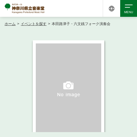
ホーム
>
イベントを探す
>
本田路津子・六文銭フォーク演奏会
検索
アクセシビリティ
チケット購入
交通案内
イベントを探す
・ イベント一覧
ご来場案内
・ イベントカレンダー
・ 館内サービス・アクセシビリティ
施設を借りる