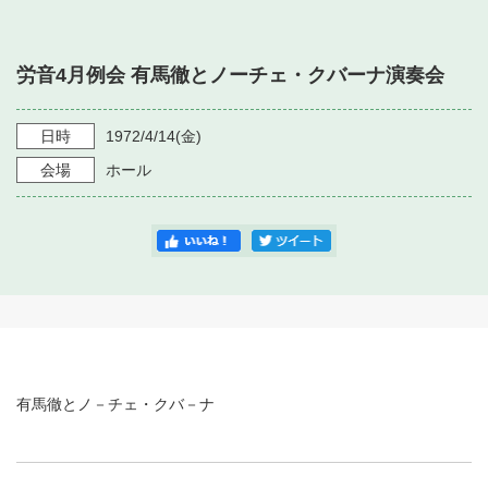
・ フロアマップ
・ 施設を借りる
音楽堂について
・ 交通案内
労音4月例会 有馬徹とノーチェ・クバーナ演奏会
・ 空き状況
・ よくある質問
・ 音楽堂のご案内
神奈川県立音楽堂
・ 抽選対象日
日時
1972/4/14
(金)
SNS
・ フロアマップ
会場
ホール
・ 利用料金
・ 芸術参与
・ 建築見学ツアー
有馬徹とノ－チェ・クバ－ナ