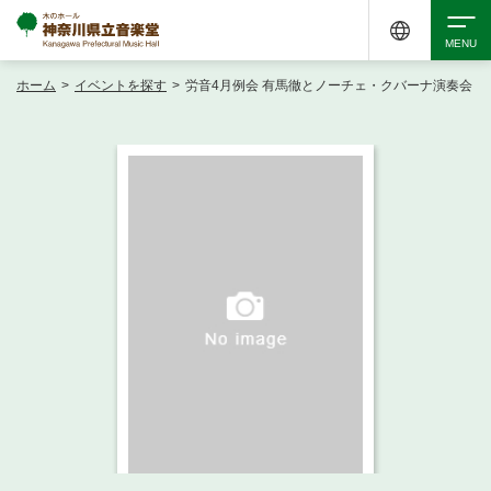
ホーム
>
イベントを探す
>
労音4月例会 有馬徹とノーチェ・クバーナ演奏会
検索
アクセシビリティ
チケット購入
交通案内
イベントを探す
・ イベント一覧
ご来場案内
・ イベントカレンダー
・ 館内サービス・アクセシビリティ
施設を借りる