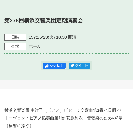
・ フロアマップ
・ 施設を借りる
音楽堂について
・ 交通案内
第278回横浜交響楽団定期演奏会
・ 空き状況
・ よくある質問
・ 音楽堂のご案内
神奈川県立音楽堂
・ 抽選対象日
日時
1972/5/23
(火)
18:30
開演
SNS
・ フロアマップ
会場
ホール
・ 利用料金
・ 芸術参与
・ 建築見学ツアー
横浜交響楽団 南洋子（ピアノ）ビゼー：交響曲第1番ハ長調 ベー
トーヴェン：ピアノ協奏曲第1番 荻原利次：管弦楽のための3章
（横響に捧ぐ）