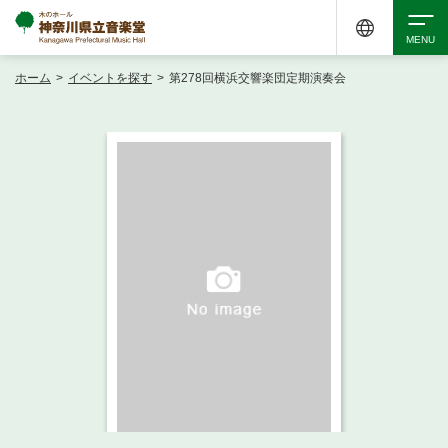
ホーム
>
イベントを探す
>
第278回横浜交響楽団定期演奏会
検索
アクセシビリティ
チケット購入
交通案内
イベントを探す
・ イベント一覧
ご来場案内
・ イベントカレンダー
・ 館内サービス・アクセシビリティ
施設を借りる