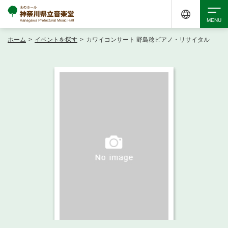
ホーム
>
イベントを探す
>
カワイコンサート 野島稔ピアノ・リサイタル
検索
アクセシビリティ
チケット購入
交通案内
イベントを探す
・ イベント一覧
ご来場案内
・ イベントカレンダー
・ 館内サービス・アクセシビリティ
施設を借りる