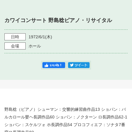
・ フロアマップ
・ 施設を借りる
音楽堂について
・ 交通案内
カワイコンサート 野島稔ピアノ・リサイタル
・ 空き状況
・ よくある質問
・ 音楽堂のご案内
神奈川県立音楽堂
・ 抽選対象日
日時
1972/6/1
(木)
SNS
・ フロアマップ
会場
ホール
・ 利用料金
・ 芸術参与
・ 建築見学ツアー
野島稔（ピアノ）シューマン：交響的練習曲作品13 ショパン：バ
ルカロール嬰ヘ長調作品60 ショパン：ノクターン ロ長調作品62-1
ショパン：スケルツォ ホ長調作品54 プロコフィエフ：ソナタ7番