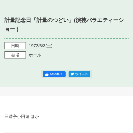
・ フロアマップ
・ 施設を借りる
音楽堂について
・ 交通案内
計量記念日「計量のつどい」(演芸バラエティーシ
・ 空き状況
・ よくある質問
ョー )
・ 音楽堂のご案内
神奈川県立音楽堂
・ 抽選対象日
SNS
・ フロアマップ
日時
1972/6/3
(土)
・ 利用料金
会場
ホール
・ 芸術参与
・ 建築見学ツアー
三遊亭小円遊 ほか