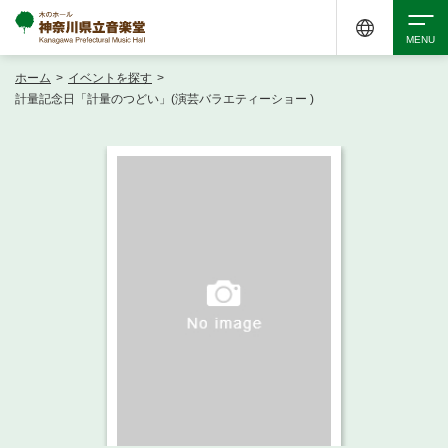
ホーム
>
イベントを探す
>
検索
計量記念日「計量のつどい」(演芸バラエティーショー )
アクセシビリティ
チケット購入
交通案内
イベントを探す
・ イベント一覧
ご来場案内
・ イベントカレンダー
・ 館内サービス・アクセシビリティ
施設を借りる