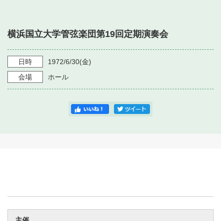
・ フロアマップ
・ 施設を借りる
音楽堂について
・ 交通案内
横浜国立大学管弦楽団第19回定期演奏会
・ 空き状況
・ よくある質問
・ 音楽堂のご案内
神奈川県立音楽堂
・ 抽選対象日
日時
1972/6/30
(金)
SNS
・ フロアマップ
会場
ホール
・ 利用料金
・ 芸術参与
・ 建築見学ツアー
主催