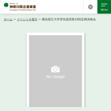
ホーム
>
イベントを探す
>
横浜国立大学管弦楽団第19回定期演奏会
検索
アクセシビリティ
チケット購入
交通案内
イベントを探す
・ イベント一覧
ご来場案内
・ イベントカレンダー
・ 館内サービス・アクセシビリティ
施設を借りる