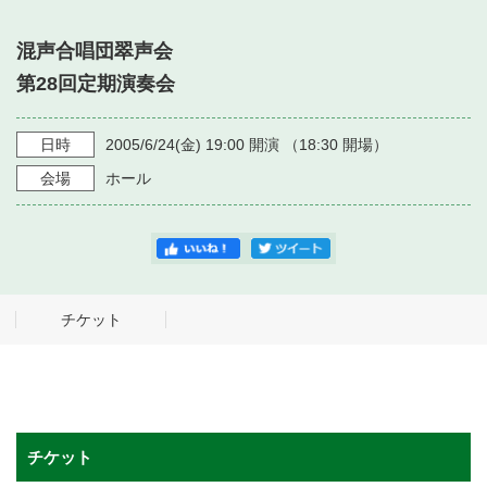
・ フロアマップ
・ 施設を借りる
音楽堂について
混声合唱団翠声会
・ 交通案内
第28回定期演奏会
・ 空き状況
・ よくある質問
・ 音楽堂のご案内
神奈川県立音楽堂
・ 抽選対象日
SNS
日時
2005/6/24
(金)
19:00
開演 （
18:30
開場）
・ フロアマップ
会場
ホール
・ 利用料金
・ 芸術参与
・ 建築見学ツアー
チケット
チケット