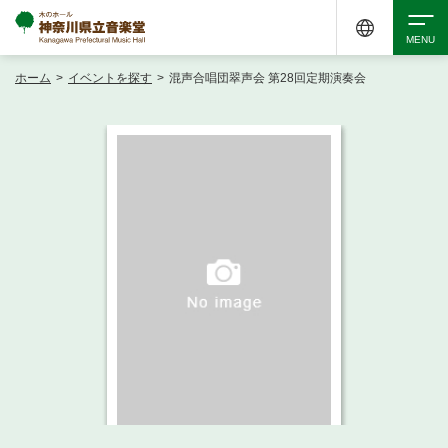
ホーム
>
イベントを探す
>
混声合唱団翠声会 第28回定期演奏会
検索
アクセシビリティ
チケット購入
交通案内
イベントを探す
・ イベント一覧
ご来場案内
・ イベントカレンダー
・ 館内サービス・アクセシビリティ
施設を借りる