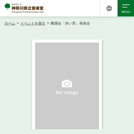
ホーム
>
イベントを探す
>
舞踊会「赤い実」発表会
検索
アクセシビリティ
チケット購入
交通案内
イベントを探す
・ イベント一覧
ご来場案内
・ イベントカレンダー
・ 館内サービス・アクセシビリティ
施設を借りる