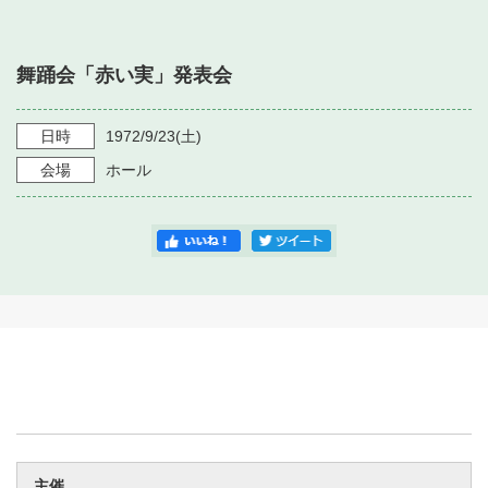
・ フロアマップ
・ 施設を借りる
音楽堂について
・ 交通案内
舞踊会「赤い実」発表会
・ 空き状況
・ よくある質問
・ 音楽堂のご案内
神奈川県立音楽堂
・ 抽選対象日
日時
1972/9/23
(土)
SNS
・ フロアマップ
会場
ホール
・ 利用料金
・ 芸術参与
・ 建築見学ツアー
主催