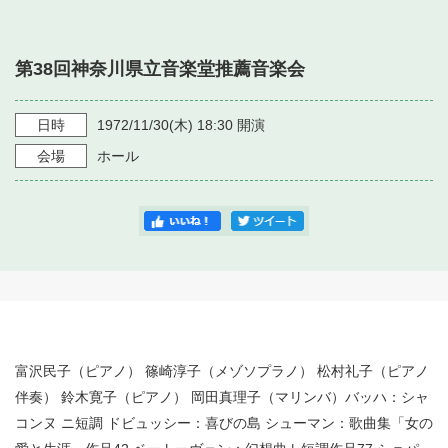
・ フロアマップ
・ 施設を借りる
音楽堂について
・ 交通案内
第38回神奈川県立音楽堂推薦音楽会
・ 空き状況
・ よくある質問
・ 音楽堂のご案内
神奈川県立音楽堂
・ 抽選対象日
日時
1972/11/30
(木)
18:30
開演
SNS
・ フロアマップ
会場
ホール
・ 利用料金
・ 芸術参与
・ 建築見学ツアー
富沢民子（ピアノ） 篠崎淳子（メゾソプラノ） 松村礼子（ピアノ
伴奏） 鈴木寛子（ピアノ） 岡田真理子（マリンバ）バッハ：シャ
コンヌ ニ短調 ドビュッシー：喜びの島 シューマン：歌曲集「女の