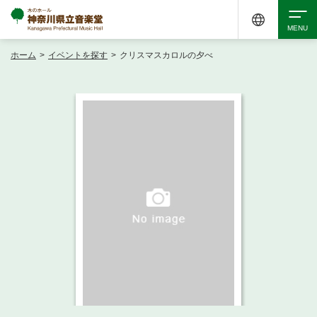
ホーム
>
イベントを探す
>
クリスマスカロルの夕べ
検索
アクセシビリティ
チケット購入
交通案内
イベントを探す
・ イベント一覧
ご来場案内
・ イベントカレンダー
・ 館内サービス・アクセシビリティ
施設を借りる