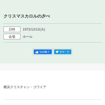
・ フロアマップ
・ 施設を借りる
音楽堂について
・ 交通案内
クリスマスカロルの夕べ
・ 空き状況
・ よくある質問
・ 音楽堂のご案内
神奈川県立音楽堂
・ 抽選対象日
日時
1972/12/12
(火)
SNS
・ フロアマップ
会場
ホール
・ 利用料金
・ 芸術参与
・ 建築見学ツアー
横浜クリスチャン・コワイア