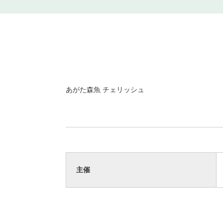
あがた森魚 チェリッシュ
主催