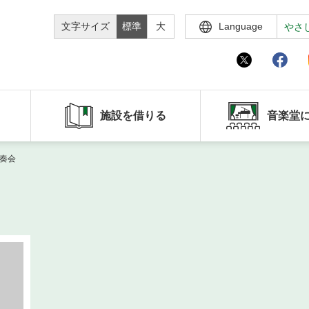
文字サイズ
標準
大
Language
やさ
施設を借りる
音楽堂
演奏会