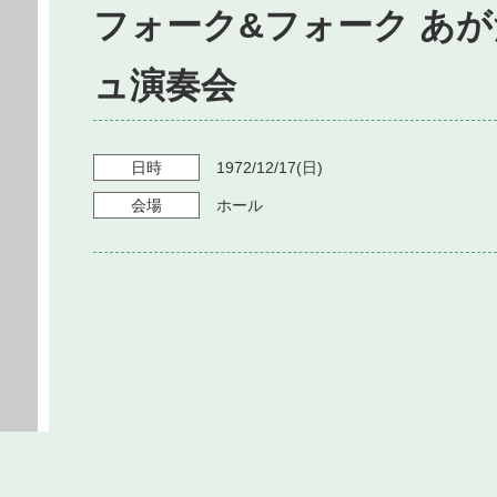
フォーク&フォーク あ
ュ演奏会
日時
1972/12/17
(日)
会場
ホール