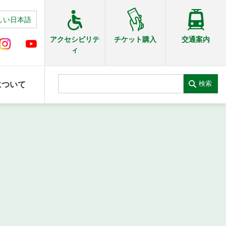
しい日本語
交通案内
アクセシビリテ
チケット購入
ィ
検索
について