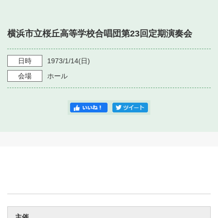
・ フロアマップ
・ 施設を借りる
音楽堂について
・ 交通案内
横浜市立桜丘高等学校合唱団第23回定期演奏会
・ 空き状況
・ よくある質問
・ 音楽堂のご案内
神奈川県立音楽堂
・ 抽選対象日
日時
1973/1/14
(日)
SNS
・ フロアマップ
会場
ホール
・ 利用料金
・ 芸術参与
・ 建築見学ツアー
主催