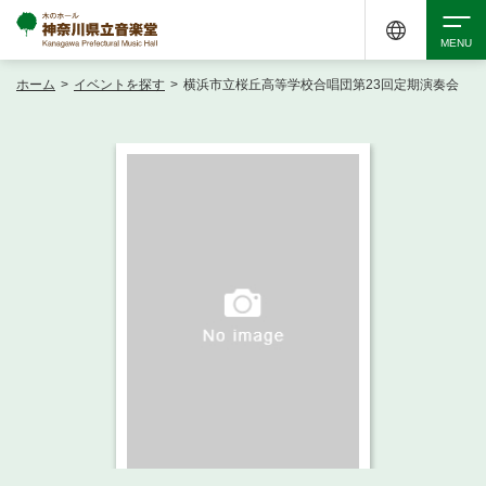
ホーム
>
イベントを探す
>
横浜市立桜丘高等学校合唱団第23回定期演奏会
検索
アクセシビリティ
チケット購入
交通案内
イベントを探す
・ イベント一覧
ご来場案内
・ イベントカレンダー
・ 館内サービス・アクセシビリティ
施設を借りる