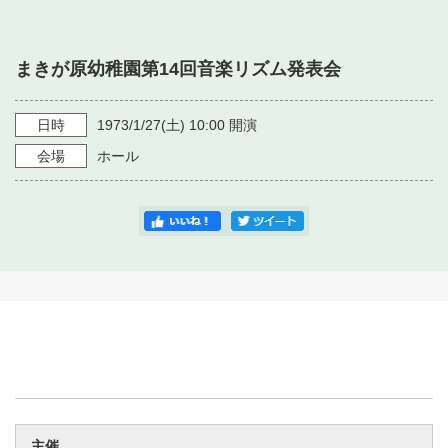
・ フロアマップ
・ 施設を借りる
音楽堂について
・ 交通案内
まきが原幼稚園第14回音楽リズム発表会
・ 空き状況
・ よくある質問
・ 音楽堂のご案内
神奈川県立音楽堂
・ 抽選対象日
日時
1973/1/27
(土)
10:00
開演
SNS
・ フロアマップ
会場
ホール
・ 利用料金
・ 芸術参与
・ 建築見学ツアー
主催