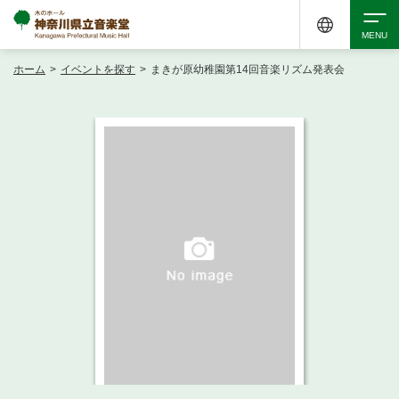
ホーム
>
イベントを探す
>
まきが原幼稚園第14回音楽リズム発表会
検索
アクセシビリティ
チケット購入
交通案内
イベントを探す
・ イベント一覧
ご来場案内
・ イベントカレンダー
・ 館内サービス・アクセシビリティ
施設を借りる