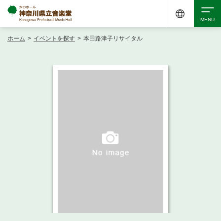
ホーム
>
イベントを探す
>
本田路津子リサイタル
検索
アクセシビリティ
チケット購入
交通案内
イベントを探す
・ イベント一覧
ご来場案内
・ イベントカレンダー
・ 館内サービス・アクセシビリティ
施設を借りる