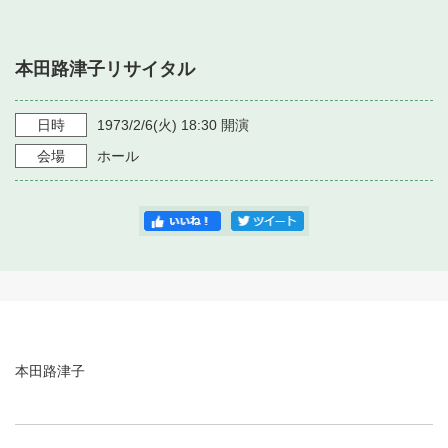
・ フロアマップ
・ 施設を借りる
音楽堂について
・ 交通案内
本田路津子リサイタル
・ 空き状況
・ よくある質問
・ 音楽堂のご案内
神奈川県立音楽堂
・ 抽選対象日
日時
1973/2/6
(火)
18:30
開演
SNS
・ フロアマップ
会場
ホール
・ 利用料金
・ 芸術参与
・ 建築見学ツアー
本田路津子