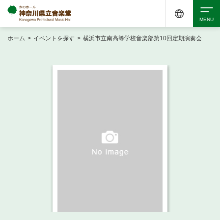
ホーム
>
イベントを探す
>
横浜市立南高等学校音楽部第10回定期演奏会
検索
アクセシビリティ
チケット購入
交通案内
イベントを探す
・ イベント一覧
ご来場案内
・ イベントカレンダー
・ 館内サービス・アクセシビリティ
施設を借りる