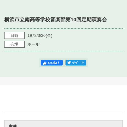
・ フロアマップ
・ 施設を借りる
音楽堂について
・ 交通案内
横浜市立南高等学校音楽部第10回定期演奏会
・ 空き状況
・ よくある質問
・ 音楽堂のご案内
神奈川県立音楽堂
・ 抽選対象日
日時
1973/3/30
(金)
SNS
・ フロアマップ
会場
ホール
・ 利用料金
・ 芸術参与
・ 建築見学ツアー
主催