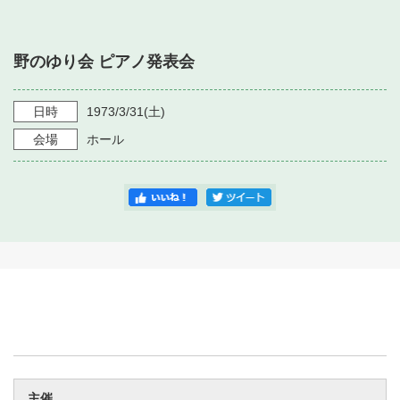
・ フロアマップ
・ 施設を借りる
音楽堂について
・ 交通案内
野のゆり会 ピアノ発表会
・ 空き状況
・ よくある質問
・ 音楽堂のご案内
神奈川県立音楽堂
・ 抽選対象日
日時
1973/3/31
(土)
SNS
・ フロアマップ
会場
ホール
・ 利用料金
・ 芸術参与
・ 建築見学ツアー
主催