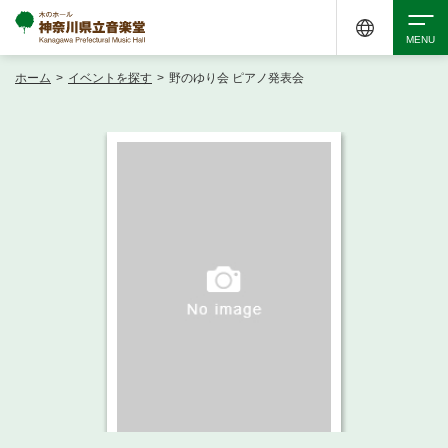
ホーム
>
イベントを探す
>
野のゆり会 ピアノ発表会
検索
アクセシビリティ
チケット購入
交通案内
イベントを探す
・ イベント一覧
ご来場案内
・ イベントカレンダー
・ 館内サービス・アクセシビリティ
施設を借りる