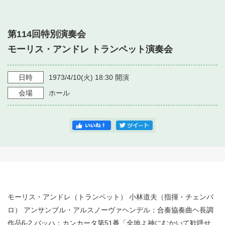
・ フロアマップ
・ 施設を借りる
音楽堂について
・ 交通案内
第114回特別演奏会
・ 空き状況
・ よくある質問
モーリス・アンドレ トランペット演奏会
・ 音楽堂のご案内
神奈川県立音楽堂
・ 抽選対象日
SNS
・ フロアマップ
日時
1973/4/10
(火)
18:30
開演
・ 利用料金
会場
ホール
・ 芸術参与
・ 建築見学ツアー
モーリス・アンドレ（トランペット） 小林道夫（指揮・チェンバ
ロ） アンサンブル・アルスノーヴァヘンデル：合奏協奏曲ヘ長調
作品6-2 バッハ：カンカータ第51番「全地よ神にむかいて歓呼せ