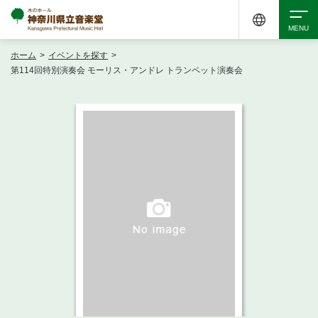
ホーム
>
イベントを探す
>
検索
第114回特別演奏会 モーリス・アンドレ トランペット演奏会
アクセシビリティ
チケット購入
交通案内
イベントを探す
・ イベント一覧
ご来場案内
・ イベントカレンダー
・ 館内サービス・アクセシビリティ
施設を借りる