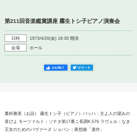
・ フロアマップ
・ 施設を借りる
音楽堂について
・ 交通案内
第211回音楽鑑賞講座 霧生トシ子ピアノ演奏会
・ 空き状況
・ よくある質問
・ 音楽堂のご案内
神奈川県立音楽堂
・ 抽選対象日
日時
1973/4/20
(金)
18:30
開演
SNS
・ フロアマップ
会場
ホール
・ 利用料金
・ 芸術参与
・ 建築見学ツアー
藁科雅美（お話） 霧生トシ子（ピアノ）バッハ：主よ人の望みの
喜びよ モーツァルト：ソナタ第17番ニ長調K.576 ラヴェル：なき
王女のためのパヴァーヌ ショパン：夜想曲「遺作」