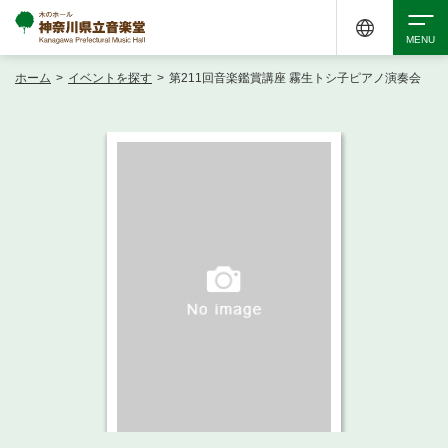
ホーム
>
イベントを探す
>
第211回音楽鑑賞講座 霧生トシ子ピアノ演奏会
検索
アクセシビリティ
チケット購入
交通案内
イベントを探す
・ イベント一覧
ご来場案内
・ イベントカレンダー
・ 館内サービス・アクセシビリティ
施設を借りる