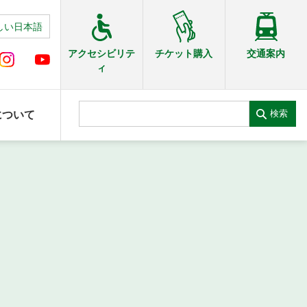
しい日本語
交通案内
アクセシビリテ
チケット購入
ィ
検索
について