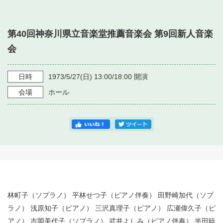
・ フロアマップ
・ 施設を借りる
音楽堂について
・ 交通案内
第40回神奈川県立音楽堂推薦音楽会 第9回新人音楽
・ 空き状況
・ よくある質問
会
・ 音楽堂のご案内
神奈川県立音楽堂
・ 抽選対象日
SNS
・ フロアマップ
日時
1973/5/27
(日)
13:00/18:00
開演
・ 利用料金
会場
ホール
・ 芸術参与
・ 建築見学ツアー
林町子（ソプラノ） 平林せつ子（ピアノ伴奏） 田野崎加代（ソプ
ラノ） 浅原知子（ピアノ） 三沢真理子（ピアノ） 広瀬偉久子（ピ
アノ） 吉岡美代子（ソプラノ） 武井よしみ（ピアノ伴奏） 半田暁