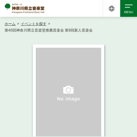
ホーム
>
イベントを探す
>
検索
第40回神奈川県立音楽堂推薦音楽会 第9回新人音楽会
アクセシビリティ
チケット購入
交通案内
イベントを探す
・ イベント一覧
ご来場案内
・ イベントカレンダー
・ 館内サービス・アクセシビリティ
施設を借りる