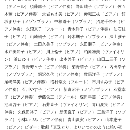
（テノール） 須藤庸子（ピアノ伴奏） 野田純子（ソプラノ） 佐々
木薫（ピアノ伴奏） 永岩もえ美（ピアノ） 赤堀正枝（ピアノ） 館
坂まり子（メゾソプラノ） 中根道子（ソプラノ） 沼尾千代子（ピ
アノ伴奏） 永沼京子（フルート） 青木洋子（ピアノ伴奏） 仙石桂
子（ピアノ） 山崎楊子（ピアノ） 鈴木則子（ソプラノ） 深山雅子
（ピアノ伴奏） 土田久美子（ソプラノ） 永田順子（ピアノ伴奏）
水戸美知子（ピアノ） 川上倫子（ピアノ） 柏原雅美（ヴァイオリ
ン） 浜口ゆり（ピアノ伴奏） 出本啓子（ピアノ） 山田二三子（ソ
プラノ） 青野寿々子（ピアノ伴奏） 菊野晴子（ピアノ） 内田幸子
（メゾソプラノ） 堀沢久代（ピアノ伴奏） 数馬洋子（ソプラノ）
尾崎洋美（ピアノ伴奏） 増村修次（フルート） 市川すみ子（ピア
ノ伴奏） 石川やす子（ピアノ） 新倉昭子（メゾソプラノ） 石堂幸
子（ピアノ伴奏） 伊藤俊三（テノール） 森田早苗（ピアノ伴奏）
池田啓子（ピアノ） 石井直子（ヴァイオリン） 青山夏実（ピアノ
伴奏） 久保田裕子（ピアノ） 新田直子（ピアノ） 三島洋子（ソプ
ラノ） 小林いづみ（ピアノ伴奏） 青山夏実（ピアノ） 山本恵子
（ピアノ）ビゼー：歌劇「真珠とり」よりいつかのように暗い夜