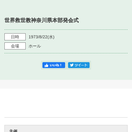
・ フロアマップ
・ 施設を借りる
音楽堂について
・ 交通案内
世界救世教神奈川県本部発会式
・ 空き状況
・ よくある質問
・ 音楽堂のご案内
神奈川県立音楽堂
・ 抽選対象日
日時
1973/8/22
(水)
SNS
・ フロアマップ
会場
ホール
・ 利用料金
・ 芸術参与
・ 建築見学ツアー
主催