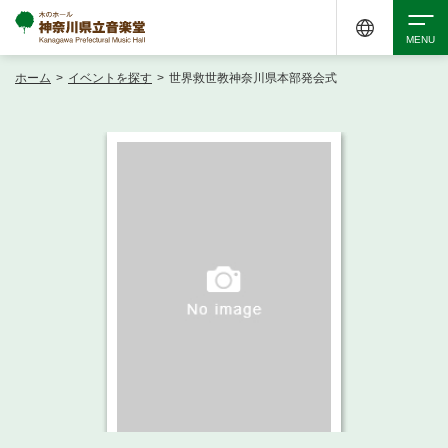
ホーム
>
イベントを探す
>
世界救世教神奈川県本部発会式
検索
アクセシビリティ
チケット購入
交通案内
イベントを探す
・ イベント一覧
ご来場案内
・ イベントカレンダー
・ 館内サービス・アクセシビリティ
施設を借りる