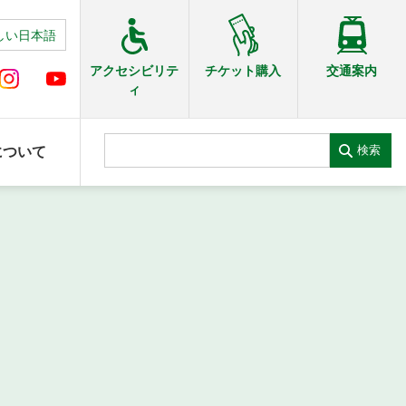
しい日本語
交通案内
アクセシビリテ
チケット購入
ィ
検索
について