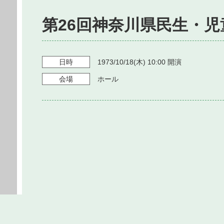
第26回神奈川県民生・
日時
1973/10/18
(木)
10:00
開演
会場
ホール