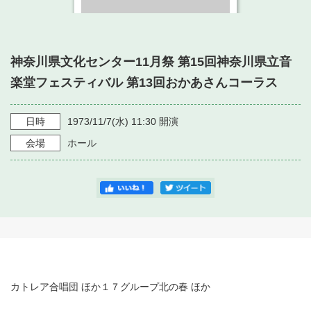
・ フロアマップ
・ 施設を借りる
音楽堂について
・ 交通案内
・ 空き状況
神奈川県文化センター11月祭 第15回神奈川県立音
・ よくある質問
・ 音楽堂のご案内
神奈川県立音楽堂
楽堂フェスティバル 第13回おかあさんコーラス
・ 抽選対象日
SNS
・ フロアマップ
・ 利用料金
日時
1973/11/7
(水)
11:30
開演
・ 芸術参与
会場
ホール
・ 建築見学ツアー
カトレア合唱団 ほか１７グループ北の春 ほか