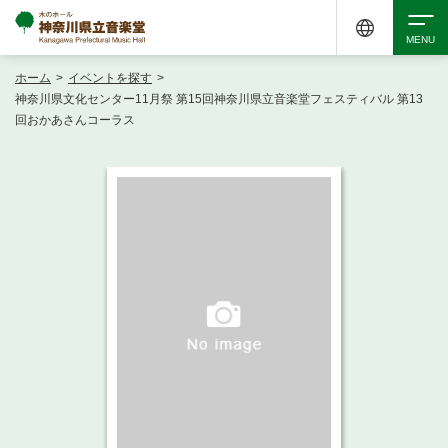
ホーム
>
イベントを探す
>
検索
神奈川県文化センター11月祭 第15回神奈川県立音楽堂フェスティバル 第13
回おかあさんコーラス
アクセシビリティ
チケット購入
交通案内
イベントを探す
・ イベント一覧
ご来場案内
・ イベントカレンダー
・ 館内サービス・アクセシビリティ
施設を借りる