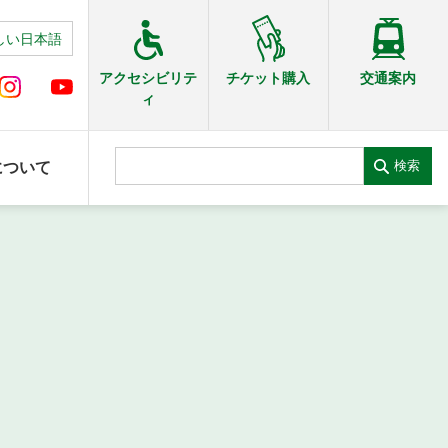
しい日本語
交通案内
アクセシビリテ
チケット購入
ィ
検索
について