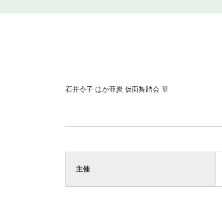
石井令子 ほか亜炭 仮面舞踏会 華
主催