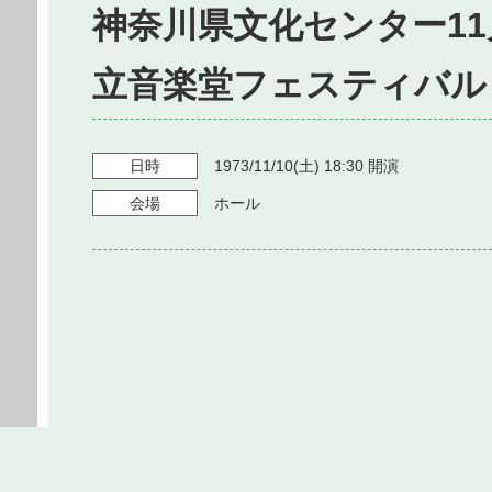
神奈川県文化センター11
立音楽堂フェスティバル 
日時
1973/11/10
(土)
18:30
開演
会場
ホール