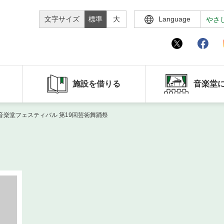
文字サイズ
標準
大
Language
やさ
施設を借りる
音楽堂
音楽堂フェスティバル 第19回芸術舞踊祭