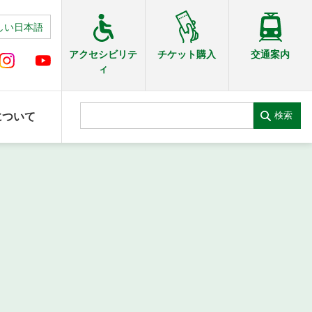
しい日本語
交通案内
アクセシビリテ
チケット購入
ィ
検索
について