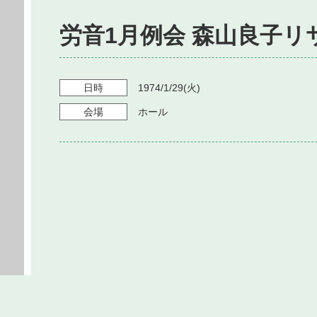
労音1月例会 森山良子リ
日時
1974/1/29
(火)
会場
ホール