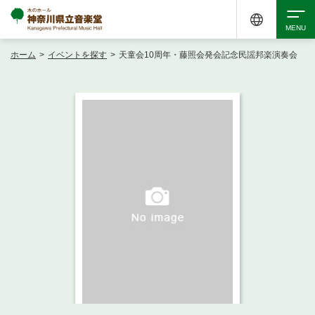
ホーム
>
イベントを探す
>
天童会10周年・藤照会発会記念民謡邦楽演奏会
検索
アクセシビリティ
チケット購入
交通案内
イベントを探す
・ イベント一覧
ご来場案内
・ イベントカレンダー
・ 館内サービス・アクセシビリティ
施設を借りる