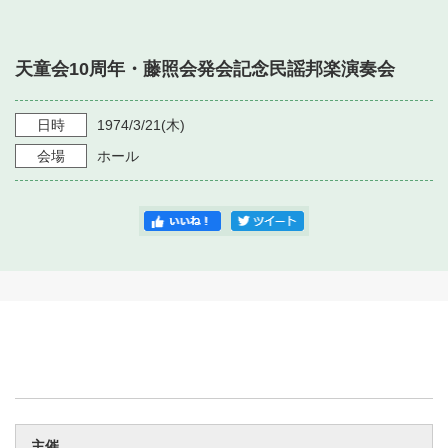
・ フロアマップ
・ 施設を借りる
音楽堂について
・ 交通案内
天童会10周年・藤照会発会記念民謡邦楽演奏会
・ 空き状況
・ よくある質問
・ 音楽堂のご案内
神奈川県立音楽堂
・ 抽選対象日
日時
1974/3/21
(木)
SNS
・ フロアマップ
会場
ホール
・ 利用料金
・ 芸術参与
・ 建築見学ツアー
主催