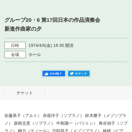
・ フロアマップ
・ 施設を借りる
音楽堂について
・ 交通案内
グループ20・6 第17回日本の作品演奏会
・ 空き状況
・ よくある質問
新進作曲家の夕
・ 音楽堂のご案内
神奈川県立音楽堂
・ 抽選対象日
SNS
・ フロアマップ
日時
1974/4/5
(金)
18:30
開演
・ 利用料金
会場
ホール
・ 芸術参与
・ 建築見学ツアー
チケット
佐藤美子（アルト） 赤堀洋子（ソプラノ） 鈴木勝子（メゾソプラ
ノ） 坂根圭恵（ソプラノ） 中島陽一（バリトン） 角谷禎子（ソプ
ラノ） 柳力（テノール） 弓削昌子（メゾソプラノ） 林梓（ピア