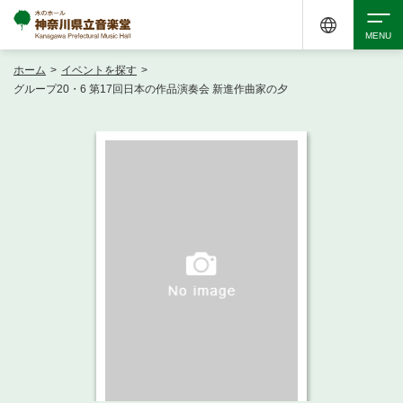
ホーム
>
イベントを探す
>
検索
グループ20・6 第17回日本の作品演奏会 新進作曲家の夕
アクセシビリティ
チケット購入
交通案内
イベントを探す
・ イベント一覧
ご来場案内
・ イベントカレンダー
・ 館内サービス・アクセシビリティ
施設を借りる