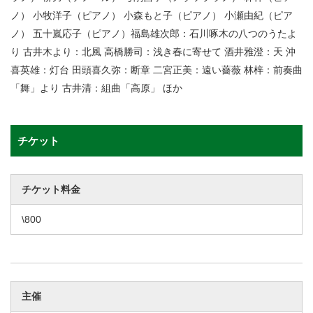
ノ） 小牧洋子（ピアノ） 小森もと子（ピアノ） 小瀬由紀（ピア
ノ） 五十嵐応子（ピアノ）福島雄次郎：石川啄木の八つのうたよ
り 古井木より：北風 高橋勝司：浅き春に寄せて 酒井雅澄：天 沖
喜英雄：灯台 田頭喜久弥：断章 二宮正美：遠い薔薇 林梓：前奏曲
「舞」より 古井清：組曲「高原」 ほか
チケット
チケット料金
\800
主催