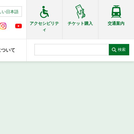
しい日本語
交通案内
アクセシビリテ
チケット購入
ィ
検索
について