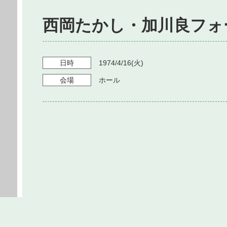
西岡たかし・加川良フォ
日時
1974/4/16
(火)
会場
ホール