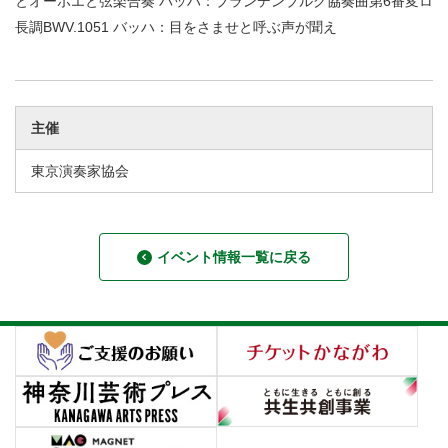
とオーボエと弦楽合奏 バッハ：ブランデンブルグ協奏曲第6番変ロ
長調BWV.1051 バッハ：目をさませと呼ぶ声が聞え
主催
東京演奏家協会
イベント情報一覧に戻る