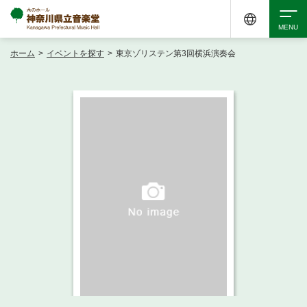
ホーム
>
イベントを探す
>
東京ゾリステン第3回横浜演奏会
検索
アクセシビリティ
チケット購入
交通案内
イベントを探す
・ イベント一覧
ご来場案内
・ イベントカレンダー
・ 館内サービス・アクセシビリティ
施設を借りる