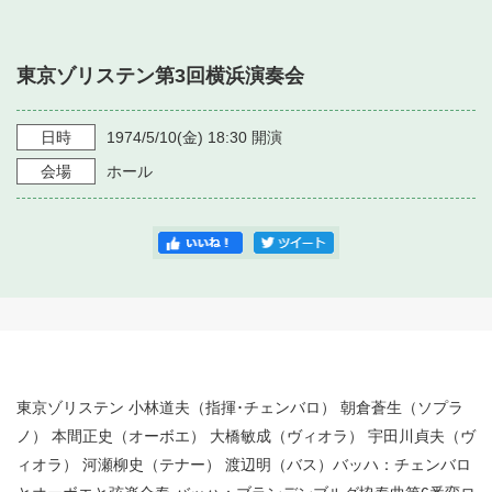
・ フロアマップ
・ 施設を借りる
音楽堂について
・ 交通案内
東京ゾリステン第3回横浜演奏会
・ 空き状況
・ よくある質問
・ 音楽堂のご案内
神奈川県立音楽堂
・ 抽選対象日
日時
1974/5/10
(金)
18:30
開演
SNS
・ フロアマップ
会場
ホール
・ 利用料金
・ 芸術参与
・ 建築見学ツアー
東京ゾリステン 小林道夫（指揮･チェンバロ） 朝倉蒼生（ソプラ
ノ） 本間正史（オーボエ） 大橋敏成（ヴィオラ） 宇田川貞夫（ヴ
ィオラ） 河瀬柳史（テナー） 渡辺明（バス）バッハ：チェンバロ