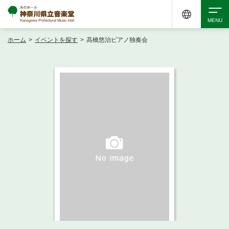
ホーム
>
イベントを探す
>
高橋悠治ピアノ独奏会
検索
アクセシビリティ
チケット購入
交通案内
イベントを探す
・ イベント一覧
ご来場案内
・ イベントカレンダー
・ 館内サービス・アクセシビリティ
施設を借りる