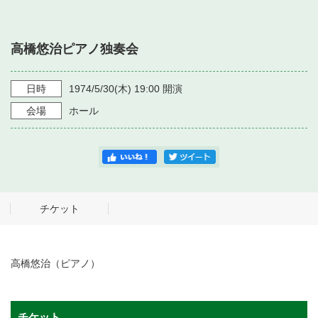
・ フロアマップ
・ 施設を借りる
音楽堂について
・ 交通案内
高橋悠治ピアノ独奏会
・ 空き状況
・ よくある質問
・ 音楽堂のご案内
神奈川県立音楽堂
・ 抽選対象日
日時
1974/5/30
(木)
19:00
開演
SNS
・ フロアマップ
会場
ホール
・ 利用料金
・ 芸術参与
・ 建築見学ツアー
チケット
高橋悠治（ピアノ）
チケット