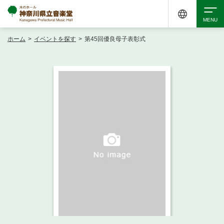
ホーム
>
イベントを探す
>
第45回優良母子表彰式
検索
アクセシビリティ
チケット購入
交通案内
イベントを探す
・ イベント一覧
ご来場案内
・ イベントカレンダー
・ 館内サービス・アクセシビリティ
施設を借りる