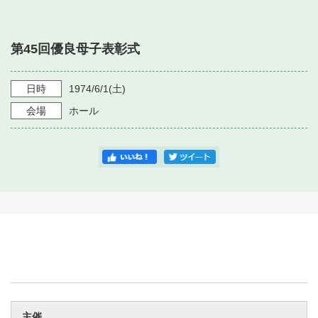
・ フロアマップ
・ 施設を借りる
音楽堂について
・ 交通案内
第45回優良母子表彰式
・ 空き状況
・ よくある質問
・ 音楽堂のご案内
神奈川県立音楽堂
・ 抽選対象日
日時
1974/6/1
(土)
SNS
・ フロアマップ
会場
ホール
・ 利用料金
・ 芸術参与
・ 建築見学ツアー
主催