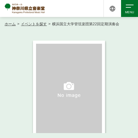
ホーム
>
イベントを探す
>
横浜国立大学管弦楽団第22回定期演奏会
検索
アクセシビリティ
チケット購入
交通案内
イベントを探す
・ イベント一覧
ご来場案内
・ イベントカレンダー
・ 館内サービス・アクセシビリティ
施設を借りる