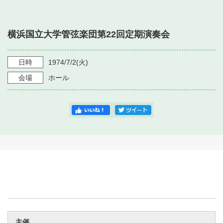
・ フロアマップ
・ 施設を借りる
音楽堂について
・ 交通案内
横浜国立大学管弦楽団第22回定期演奏会
・ 空き状況
・ よくある質問
・ 音楽堂のご案内
神奈川県立音楽堂
・ 抽選対象日
日時
1974/7/2
(火)
SNS
・ フロアマップ
会場
ホール
・ 利用料金
・ 芸術参与
・ 建築見学ツアー
主催