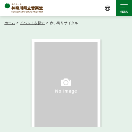
ホーム
>
イベントを探す
>
赤い鳥リサイタル
検索
アクセシビリティ
チケット購入
交通案内
イベントを探す
・ イベント一覧
ご来場案内
・ イベントカレンダー
・ 館内サービス・アクセシビリティ
施設を借りる