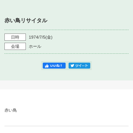
・ フロアマップ
・ 施設を借りる
音楽堂について
・ 交通案内
赤い鳥リサイタル
・ 空き状況
・ よくある質問
・ 音楽堂のご案内
神奈川県立音楽堂
・ 抽選対象日
日時
1974/7/5
(金)
SNS
・ フロアマップ
会場
ホール
・ 利用料金
・ 芸術参与
・ 建築見学ツアー
赤い鳥