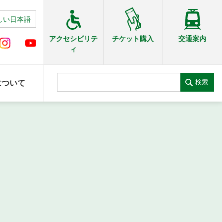
しい日本語
交通案内
アクセシビリテ
チケット購入
ィ
検索
について