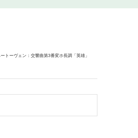
ベートーヴェン：交響曲第3番変ホ長調「英雄」