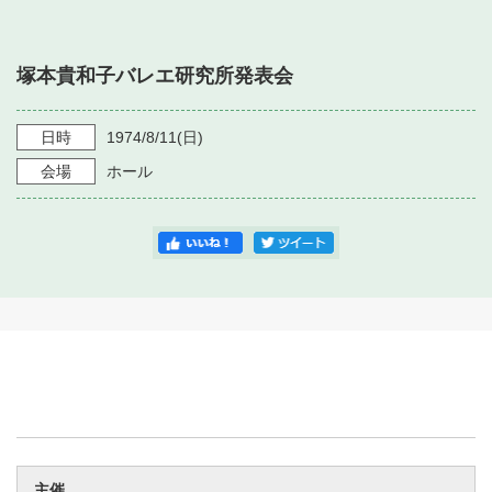
・ フロアマップ
・ 施設を借りる
音楽堂について
・ 交通案内
塚本貴和子バレエ研究所発表会
・ 空き状況
・ よくある質問
・ 音楽堂のご案内
神奈川県立音楽堂
・ 抽選対象日
日時
1974/8/11
(日)
SNS
・ フロアマップ
会場
ホール
・ 利用料金
・ 芸術参与
・ 建築見学ツアー
主催