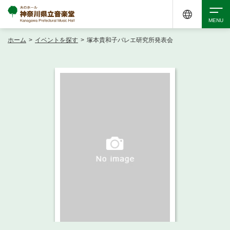
ホーム
>
イベントを探す
>
塚本貴和子バレエ研究所発表会
検索
アクセシビリティ
チケット購入
交通案内
イベントを探す
・ イベント一覧
ご来場案内
・ イベントカレンダー
・ 館内サービス・アクセシビリティ
施設を借りる