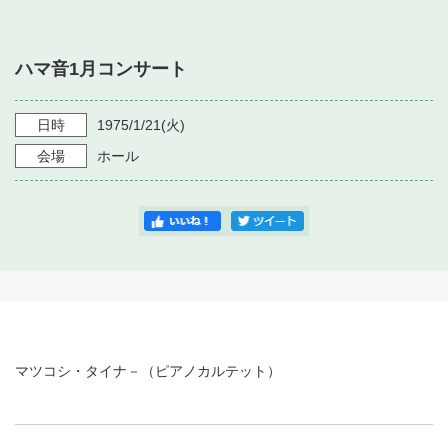
・ フロアマップ
・ 施設を借りる
音楽堂について
・ 交通案内
ハマ音1月コンサート
・ 空き状況
・ よくある質問
・ 音楽堂のご案内
神奈川県立音楽堂
・ 抽選対象日
日時
1975/1/21
(火)
SNS
・ フロアマップ
会場
ホール
・ 利用料金
・ 芸術参与
・ 建築見学ツアー
マツコシ・タイナ－（ピアノカルテット）