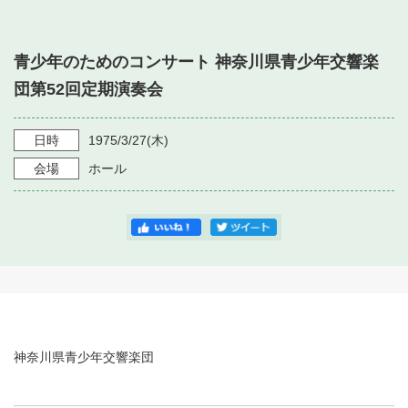
・ フロアマップ
・ 施設を借りる
音楽堂について
・ 交通案内
青少年のためのコンサート 神奈川県青少年交響楽
・ 空き状況
・ よくある質問
団第52回定期演奏会
・ 音楽堂のご案内
神奈川県立音楽堂
・ 抽選対象日
SNS
・ フロアマップ
日時
1975/3/27
(木)
・ 利用料金
会場
ホール
・ 芸術参与
・ 建築見学ツアー
神奈川県青少年交響楽団