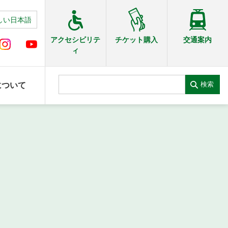
しい日本語
交通案内
アクセシビリテ
チケット購入
ィ
検索
について