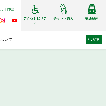
しい日本語
交通案内
アクセシビリテ
チケット購入
ィ
検索
について