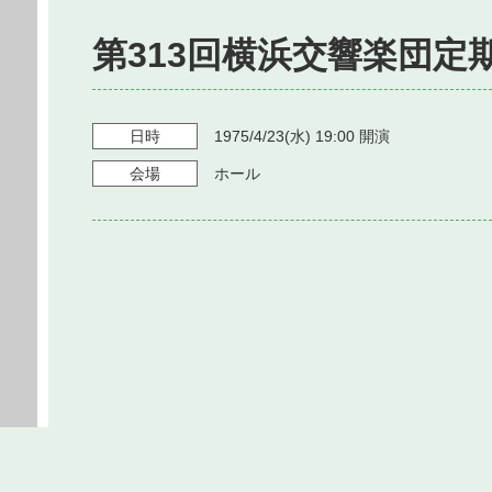
第313回横浜交響楽団定
日時
1975/4/23
(水)
19:00
開演
会場
ホール