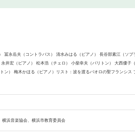
） 冨永岳夫（コントラバス） 清水みはる（ピアノ） 長谷部素江（ソプ
 永井宏（ピアノ） 松本浩（チェロ） 小柴幸夫（バリトン） 大西優子
リトン） 梅木かほる（ピアノ）リスト：波を渡るバオロの聖フランシス 
横浜音楽協会、横浜市教育委員会