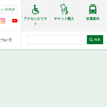
しい日本語
交通案内
アクセシビリテ
チケット購入
ィ
検索
について