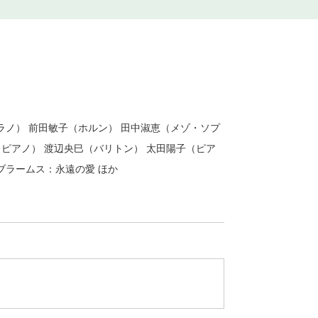
ラノ） 前田敏子（ホルン） 田中淑恵（メゾ・ソプ
（ピアノ） 渡辺央巳（バリトン） 太田陽子（ピア
ブラームス：永遠の愛 ほか