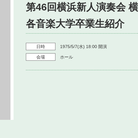
第46回横浜新人演奏会 
各音楽大学卒業生紹介
日時
1975/5/7
(水)
18:00
開演
会場
ホール