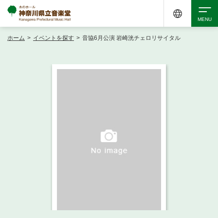
ホーム
>
イベントを探す
>
音協6月公演 岩崎洸チェロリサイタル
検索
アクセシビリティ
チケット購入
交通案内
イベントを探す
・ イベント一覧
ご来場案内
・ イベントカレンダー
・ 館内サービス・アクセシビリティ
施設を借りる