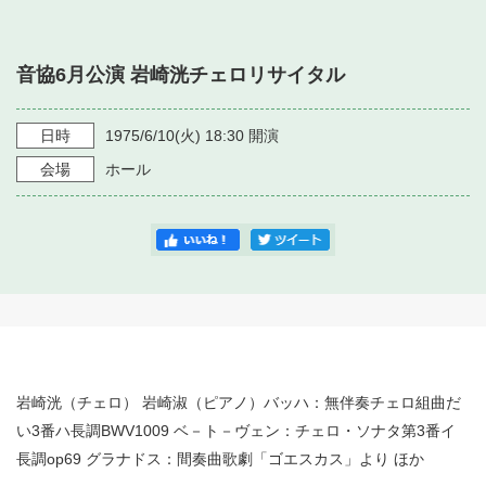
・ フロアマップ
・ 施設を借りる
音楽堂について
・ 交通案内
音協6月公演 岩崎洸チェロリサイタル
・ 空き状況
・ よくある質問
・ 音楽堂のご案内
神奈川県立音楽堂
・ 抽選対象日
日時
1975/6/10
(火)
18:30
開演
SNS
・ フロアマップ
会場
ホール
・ 利用料金
・ 芸術参与
・ 建築見学ツアー
岩崎洸（チェロ） 岩崎淑（ピアノ）バッハ：無伴奏チェロ組曲だ
い3番ハ長調BWV1009 ベ－ト－ヴェン：チェロ・ソナタ第3番イ
長調op69 グラナドス：間奏曲歌劇「ゴエスカス」より ほか