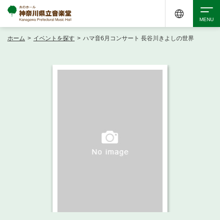
ホーム
>
イベントを探す
>
ハマ音6月コンサート 長谷川きよしの世界
検索
アクセシビリティ
チケット購入
交通案内
イベントを探す
・ イベント一覧
ご来場案内
・ イベントカレンダー
・ 館内サービス・アクセシビリティ
施設を借りる