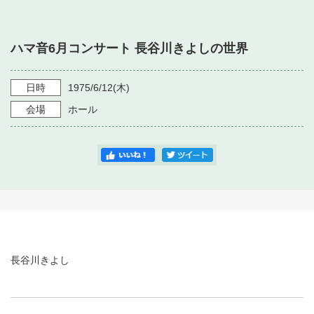
・ フロアマップ
・ 施設を借りる
音楽堂について
・ 交通案内
ハマ音6月コンサート 長谷川きよしの世界
・ 空き状況
・ よくある質問
・ 音楽堂のご案内
神奈川県立音楽堂
・ 抽選対象日
日時
1975/6/12
(木)
SNS
・ フロアマップ
会場
ホール
・ 利用料金
・ 芸術参与
・ 建築見学ツアー
長谷川きよし