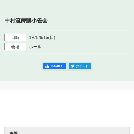
・ フロアマップ
・ 施設を借りる
音楽堂について
・ 交通案内
中村流舞踊小雀会
・ 空き状況
・ よくある質問
・ 音楽堂のご案内
神奈川県立音楽堂
・ 抽選対象日
日時
1975/6/15
(日)
SNS
・ フロアマップ
会場
ホール
・ 利用料金
・ 芸術参与
・ 建築見学ツアー
主催