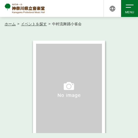
ホーム
>
イベントを探す
>
中村流舞踊小雀会
検索
アクセシビリティ
チケット購入
交通案内
イベントを探す
・ イベント一覧
ご来場案内
・ イベントカレンダー
・ 館内サービス・アクセシビリティ
施設を借りる