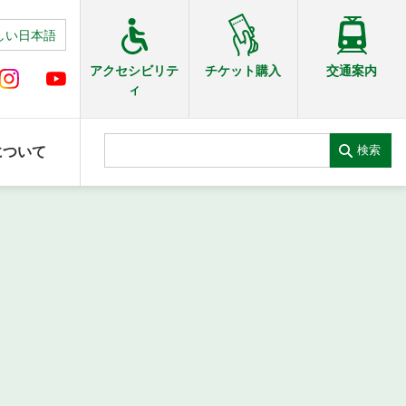
しい日本語
交通案内
アクセシビリテ
チケット購入
ィ
検索
について