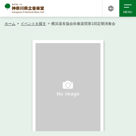
ホーム
>
イベントを探す
>
横浜楽友協会吹奏楽団第1回定期演奏会
検索
アクセシビリティ
チケット購入
交通案内
イベントを探す
・ イベント一覧
ご来場案内
・ イベントカレンダー
・ 館内サービス・アクセシビリティ
施設を借りる