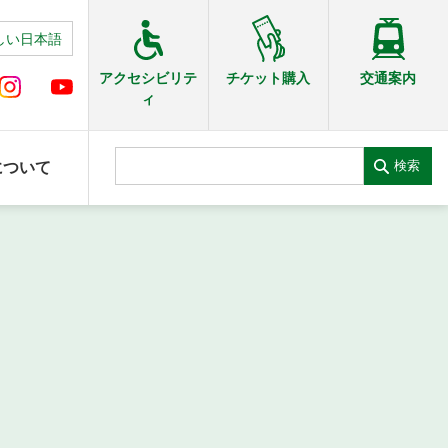
しい日本語
交通案内
アクセシビリテ
チケット購入
ィ
検索
について