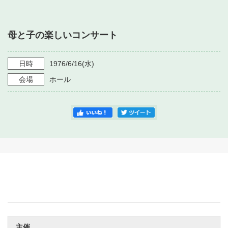
・ フロアマップ
・ 施設を借りる
音楽堂について
・ 交通案内
母と子の楽しいコンサート
・ 空き状況
・ よくある質問
・ 音楽堂のご案内
神奈川県立音楽堂
・ 抽選対象日
日時
1976/6/16
(水)
SNS
・ フロアマップ
会場
ホール
・ 利用料金
・ 芸術参与
・ 建築見学ツアー
主催